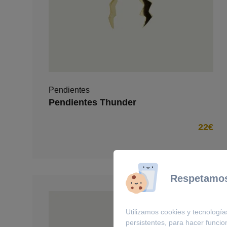
Pendientes
Pendientes Thunder
22€
Respetamos
Utilizamos cookies y tecnología
persistentes, para hacer funci