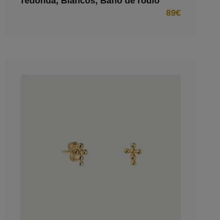
redonda, Blancos, Baño de rodio
89€