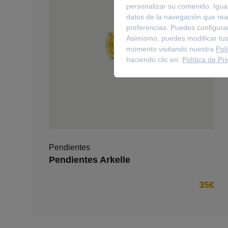
personalizar su contenido. Igua
datos de la navegación que real
preferencias. Puedes configurar
Asimismo, puedes modificar tus
momento visitando nuestra
Pol
haciendo clic en:
Política de Pr
Pendientes
Pendientes Arkelle
35€