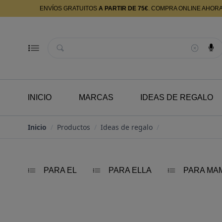
ENVÍOS GRATUITOS
A PARTIR DE 75€
. COMPRA ONLINE AHOR
Buscador
INICIO
MARCAS
IDEAS DE REGALO
Inicio
/
Productos
/
Ideas de regalo
/
PARA EL
PARA ELLA
PARA MA