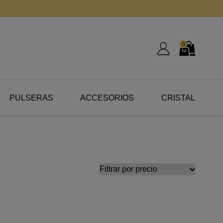
0
Mi Cuenta
Mi Cesta
PULSERAS
ACCESORIOS
CRISTAL