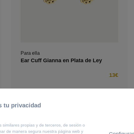
Para ella
Ear Cuff Gianna en Plata de Ley
13€
 tu privacidad
s similares propias y de terceros, de sesión o
onar de manera segura nuestra página web y
Configurar