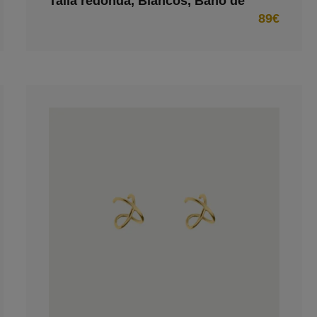
Talla redonda, Blancos, Baño de
rodio
89€