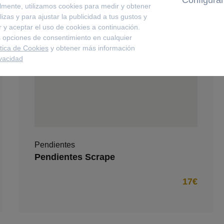
lmente, utilizamos cookies para medir y obtener
izas y para ajustar la publicidad a tus gustos y
 y aceptar el uso de cookies a continuación.
 opciones de consentimiento en cualquier
ítica de Cookies
y obtener más información
ivacidad
Pendientes
Pendientes Scrape
17€