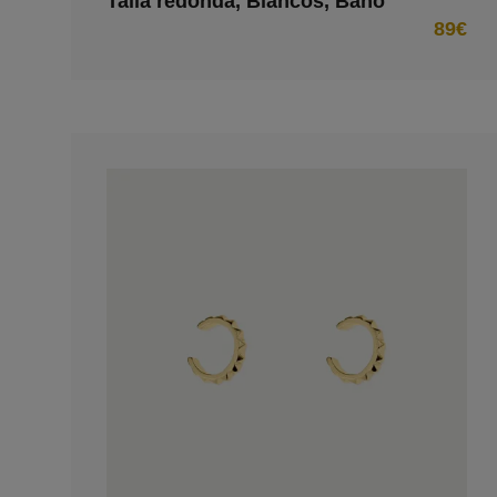
Talla redonda, Blancos, Baño
tono oro rosa
89€