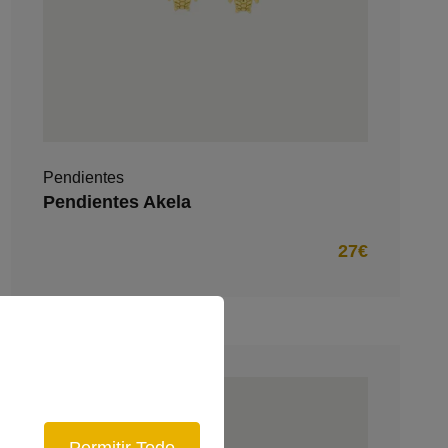
Pendientes
Pendientes Akela
27€
Permitir Todo