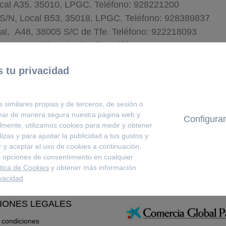
ocal A35, 35010, LPGC. Teléfono: 928221200
 S/N, Local B53, 35018, LPGC. Teléfono: 928389837
cal, A48, 38005 S/C de Tfe. Teléfono: 922218093
0, Costa Adeje, S/C de Tfe. Teléfono: 922753642
 tu privacidad
s similares propias y de terceros, de sesión o
onar de manera segura nuestra página web y
Configurar
lmente, utilizamos cookies para medir y obtener
izas y para ajustar la publicidad a tus gustos y
 y aceptar el uso de cookies a continuación.
 opciones de consentimiento en cualquier
ítica de Cookies
y obtener más información
ivacidad
IONES LEGALES
 condiciones