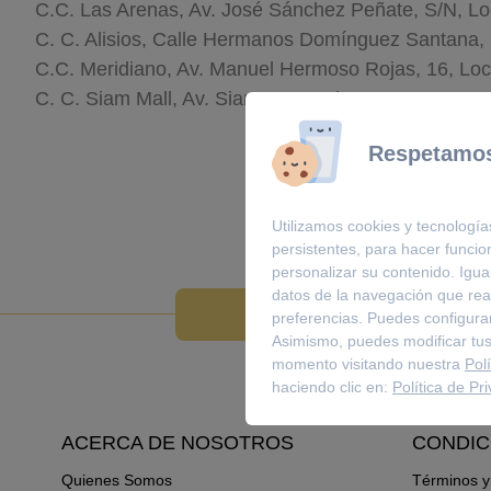
C.C. Las Arenas, Av. José Sánchez Peñate, S/N, L
C. C. Alisios, Calle Hermanos Domínguez Santana,
C.C. Meridiano, Av. Manuel Hermoso Rojas, 16, Lo
C. C. Siam Mall, Av. Siam, 3, Local 25 centro, 3866
Respetamos
Utilizamos cookies y tecnología
persistentes, para hacer funci
personalizar su contenido. Igua
datos de la navegación que real
preferencias. Puedes configurar
Asimismo, puedes modificar tus
momento visitando nuestra
Pol
haciendo clic en:
Política de Pr
ACERCA DE NOSOTROS
CONDIC
Quienes Somos
Términos y