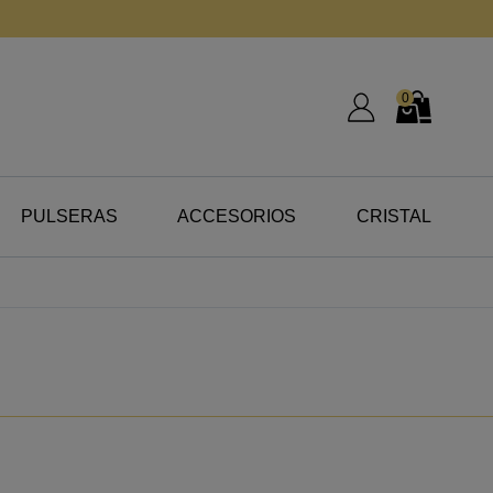
0
Mi Cuenta
Mi Cesta
PULSERAS
ACCESORIOS
CRISTAL