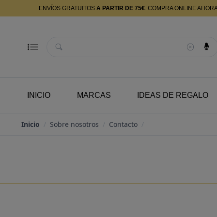
ENVÍOS GRATUITOS
A PARTIR DE 75€
. COMPRA ONLINE AHOR
Buscador
INICIO
MARCAS
IDEAS DE REGALO
Inicio
/
Sobre nosotros
/
Contacto
/