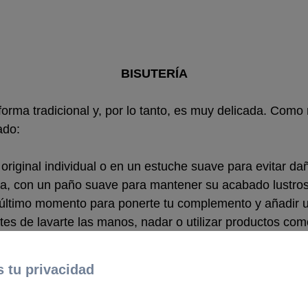
BISUTERÍA
orma tradicional y, por lo tanto, es muy delicada. Como 
ado:
original individual o en un estuche suave para evitar da
cia, con un paño suave para mantener su acabado lustroso
ltimo momento para ponerte tu complemento y añadir un 
tes de lavarte las manos, nadar o utilizar productos com
ión o pérdida de brillo del cristal.
 que pudieran arañarlo o dañarlo.
 tu privacidad
PIEZAS SPARKLING DANCE