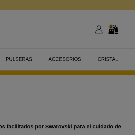
0
Mi Cuenta
Mi Cesta
PULSERAS
ACCESORIOS
CRISTAL
os facilitados por Swarovski para el cuidado de