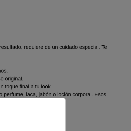
resultado, requiere de un cuidado especial. Te
ños.
 original.
toque final a tu look.
o perfume, laca, jabón o loción corporal. Esos