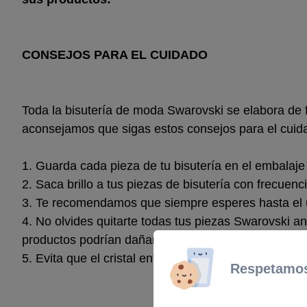
CONSEJOS PARA EL CUIDADO
Toda la bisutería de moda Swarovski se elabora de f
aconsejamos que sigas estos consejos para el cuid
1. Guarda cada pieza de tu bisutería en el embalaje 
2. Saca brillo a tus piezas de bisutería con frecuen
3. Te recomendamos que siempre esperes hasta el ú
4. No olvides quitarte todas tus piezas Swarovski an
productos podrían dañar el metal, provocar descolorac
5. Evita que el cristal entre en contacto con objetos
Respetamos