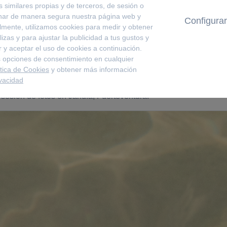
rque Mamá Ocllo era la hija del dios sol según cuenta una ley
s similares propias y de terceros, de sesión o
onar de manera segura nuestra página web y
otros.
Configurar
lmente, utilizamos cookies para medir y obtener
tras día con nuestros complementos.
izas y para ajustar la publicidad a tus gustos y
 y aceptar el uso de cookies a continuación.
enidos al mundo Ocllo Joyas, brilla con no
 opciones de consentimiento en cualquier
ítica de Cookies
y obtener más información
ivacidad
a sesión de fotos en Jandía, Fuerteventura.