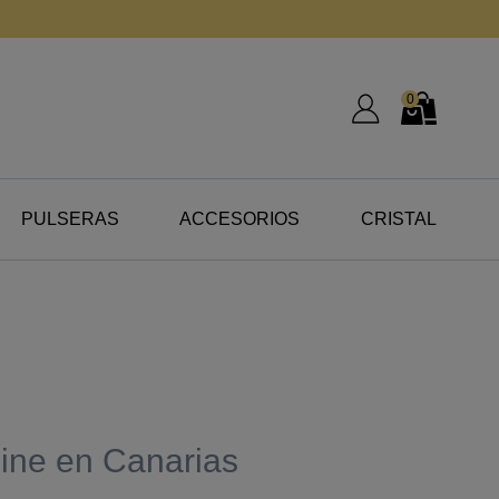
0
Mi Cuenta
Mi Cesta
PULSERAS
ACCESORIOS
CRISTAL
line en Canarias