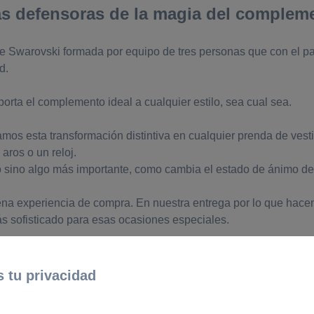
s defensoras de la magia del compleme
 Swarovski formada por equipo de tres personas que con el pas
d.
rta el complemento ideal a cualquier estilo, sea cual sea.
mos esta transformación distintiva en cualquier prenda de vest
 aros o un reloj.
sino algo más importante, como cambia el estado de ánimo de nues
na experiencia de compra. En nuestra entrega por lo que hacem
ás sofisticado para esas ocasiones especiales.
nos que estamos encantadas de ayudar.
 tu privacidad