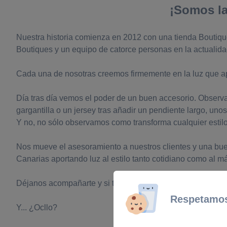
¡Somos la
Nuestra historia comienza en 2012 con una tienda Boutique
Boutiques y un equipo de catorce personas en la actualida
Cada una de nosotras creemos firmemente en la luz que apo
Día tras día vemos el poder de un buen accesorio. Observa
gargantilla o un jersey tras añadir un pendiente largo, unos
Y no, no sólo observamos como transforma cualquier estilo 
Nos mueve el asesoramiento a nuestros clientes y una bue
Canarias aportando luz al estilo tanto cotidiano como al m
Déjanos acompañarte y si tienes alguna consulta escríbe
Respetamos
Y... ¿Ocllo?