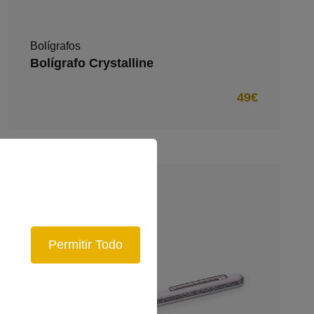
Bolígrafos
Bolígrafo Crystalline
49€
Permitir Todo