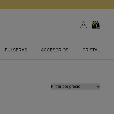
0
Mi Cuenta
Mi Cesta
PULSERAS
ACCESORIOS
CRISTAL