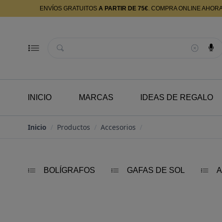
ENVÍOS GRATUITOS
A PARTIR DE 75€
. COMPRA ONLINE AHOR
Buscador
INICIO
MARCAS
IDEAS DE REGALO
Inicio
/
Productos
/
Accesorios
/
BOLÍGRAFOS
GAFAS DE SOL
A