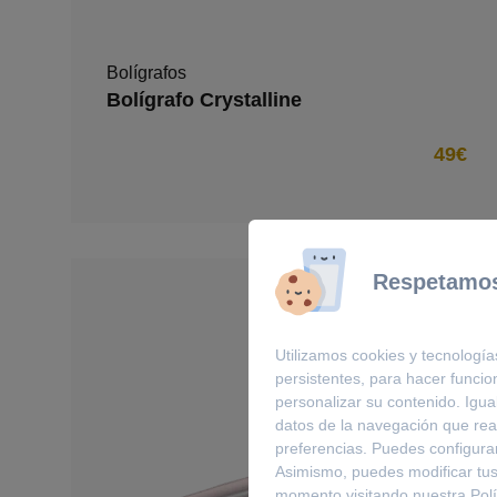
Bolígrafos
Bolígrafo Crystalline
49€
Respetamos
Utilizamos cookies y tecnología
persistentes, para hacer funci
personalizar su contenido. Igua
datos de la navegación que real
preferencias. Puedes configurar
Asimismo, puedes modificar tus
momento visitando nuestra
Pol