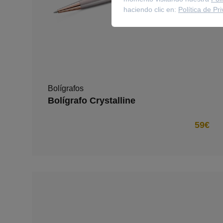
haciendo clic en:
Política de Pr
Bolígrafos
Bolígrafo Crystalline
59€