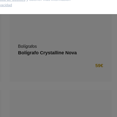
ivacidad
Bolígrafos
Bolígrafo Crystalline Nova
59€