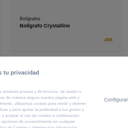
Bolígrafos
BolÍgrafo Crystalline
49€
 tu privacidad
s similares propias y de terceros, de sesión o
onar de manera segura nuestra página web y
Configurar
lmente, utilizamos cookies para medir y obtener
izas y para ajustar la publicidad a tus gustos y
 y aceptar el uso de cookies a continuación.
 opciones de consentimiento en cualquier
ítica de Cookies
y obtener más información