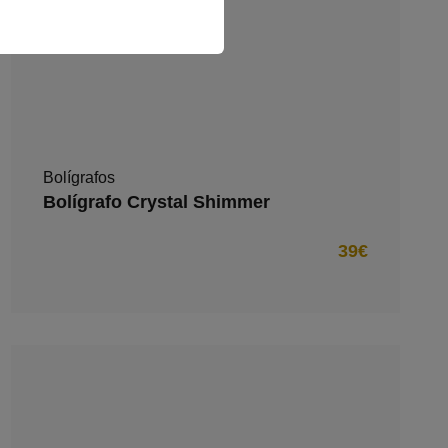
Bolígrafos
Bolígrafo Crystal Shimmer
39€