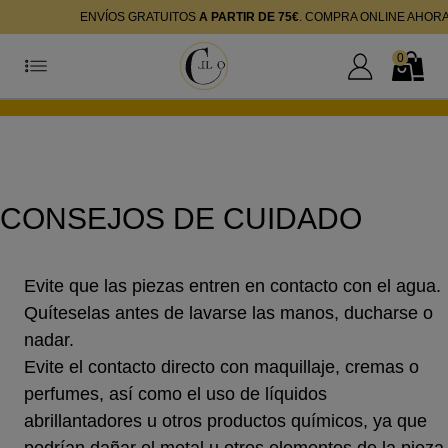
ENVÍOS GRATUITOS
A PARTIR DE 75€
. COMPRA ONLINE AHOR
0
Mi Cuenta
Mi Cest
CONSEJOS DE CUIDADO
Evite que las piezas entren en contacto con el agua.
Quíteselas antes de lavarse las manos, ducharse o
nadar.
Evite el contacto directo con maquillaje, cremas o
perfumes, así como el uso de líquidos
abrillantadores u otros productos químicos, ya que