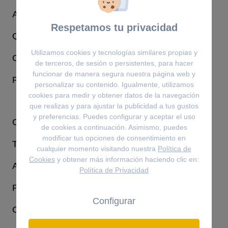
ACERCA DE NOSOTROS
Respetamos tu privacidad
Quienes Somos
Utilizamos cookies y tecnologías similares propias y
Contacto
de terceros, de sesión o persistentes, para hacer
funcionar de manera segura nuestra página web y
Proceso de devolución
personalizar su contenido. Igualmente, utilizamos
cookies para medir y obtener datos de la navegación
que realizas y para ajustar la publicidad a tus gustos
y preferencias. Puedes configurar y aceptar el uso
CONDICIONES LEGALES
de cookies a continuación. Asimismo, puedes
modificar tus opciones de consentimiento en
Términos y condiciones
cualquier momento visitando nuestra
Política de
Cookies
y obtener más información haciendo clic en:
Aviso legal y política de privacidad
Política de Privacidad
Política de cookies
Configurar
Consejos de cuidado