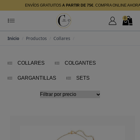
ENVÍOS GRATUITOS
A PARTIR DE 75€
. COMPRA ONLINE AHOR
0
Mi Cuenta
Mi Cest
Inicio
/
Productos
/
Collares
/
COLLARES
COLGANTES
GARGANTILLAS
SETS