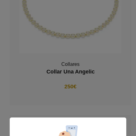
Collares
Collar Una Angelic
250€