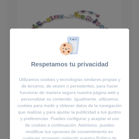
Respetamos tu privacidad
Utilizamos cookies y tecnologías similares propias y
de terceros, de sesión o persistentes, para hacer
funcionar de manera segura nuestra página web y
personalizar su contenido. Igualmente, utilizamos
cookies para medir y obtener datos de la navegación
que realizas y para ajustar la publicidad a tus gustos
Collares
y preferencias. Puedes configurar y aceptar el uso
Collar Gema
de cookies a continuación. Asimismo, puedes
modificar tus opciones de consentimiento en
430€
cualquier momento visitando nuestra
Política de