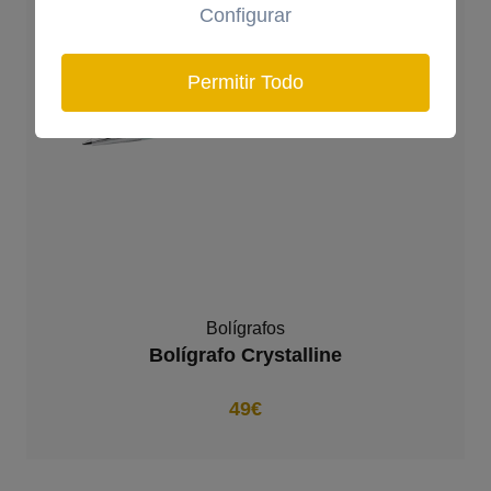
Configurar
Permitir Todo
Bolígrafos
Bolígrafo Crystalline
49€