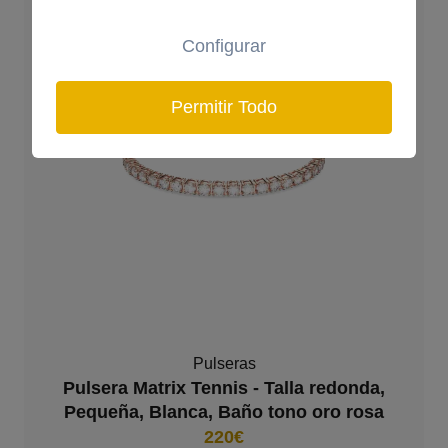
Configurar
Permitir Todo
Pulseras
Pulsera Matrix Tennis - Talla redonda,
Pequeña, Blanca, Baño tono oro rosa
220€