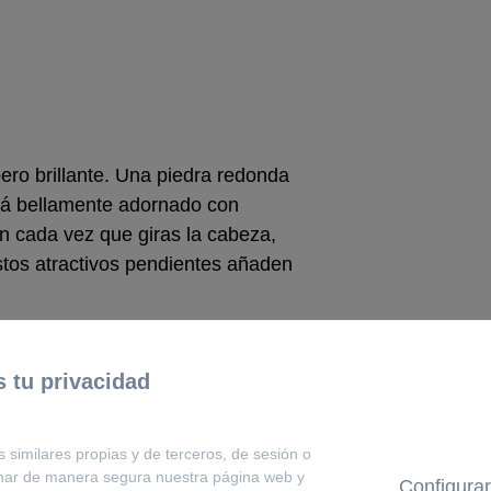
ero brillante. Una piedra redonda
tá bellamente adornado con
n cada vez que giras la cabeza,
Estos atractivos pendientes añaden
 tu privacidad
COMPLETA TU LOOK
s similares propias y de terceros, de sesión o
onar de manera segura nuestra página web y
Configurar