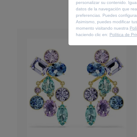
personalizar su contenido. Igua
datos de la navegación que real
preferencias. Puedes configurar
Asimismo, puedes modificar tus
momento visitando nuestra
Pol
haciendo clic en:
Política de Pr