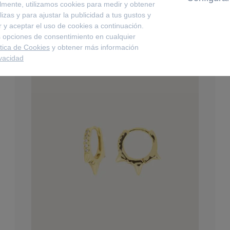
lmente, utilizamos cookies para medir y obtener
izas y para ajustar la publicidad a tus gustos y
 y aceptar el uso de cookies a continuación.
 opciones de consentimiento en cualquier
ítica de Cookies
y obtener más información
ivacidad