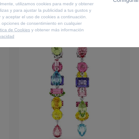
lmente, utilizamos cookies para medir y obtener
izas y para ajustar la publicidad a tus gustos y
 y aceptar el uso de cookies a continuación.
 opciones de consentimiento en cualquier
ítica de Cookies
y obtener más información
ivacidad