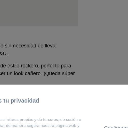
lo sin necesidad de llevar
B&U.
de estilo rockero, perfecto para
cer un look cañero. ¡Queda súper
 tu privacidad
COMPLETA TU LOOK
s similares propias y de terceros, de sesión o
onar de manera segura nuestra página web y
Configurar