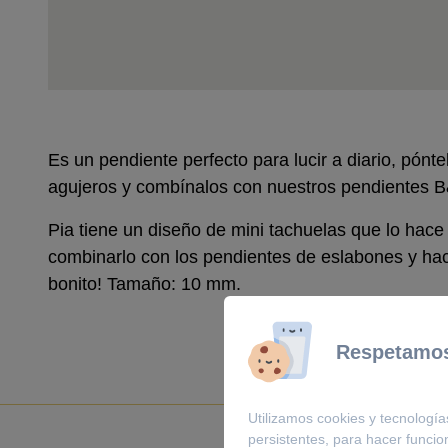
Es un pendiente perfecto para lucir a diario, pónte
agujeros y combínalos con nuestros pendientes 
Pia tiene un diseño de mini tachuelas que lo hace 
combinarlo con los pendientes de eslabones y ha
bonito! Tamaño: 10 mm.
Respetamos
Utilizamos cookies y tecnología
persistentes, para hacer funci