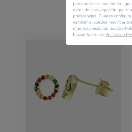
personalizar su contenido. Igua
datos de la navegación que real
preferencias. Puedes configurar
Asimismo, puedes modificar tus
momento visitando nuestra
Pol
haciendo clic en:
Política de Pr