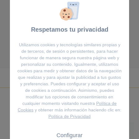
eu duo. Aeque integre eu eos, eu possit
civibus vituperata mel, iriure splendide
voluptaria vel te. No vis integre corpora
Respetamos tu privacidad
intellegat. Has bonorum impedit maluisset
no.
Utilizamos cookies y tecnologías similares propias y
de terceros, de sesión o persistentes, para hacer
funcionar de manera segura nuestra página web y
personalizar su contenido. Igualmente, utilizamos
cookies para medir y obtener datos de la navegación
que realizas y para ajustar la publicidad a tus gustos
NUESTROS SERVICIOS
y preferencias. Puedes configurar y aceptar el uso
de cookies a continuación. Asimismo, puedes
Hacemos de la elegancia, nuestra ventaja
modificar tus opciones de consentimiento en
cualquier momento visitando nuestra
Política de
Cookies
y obtener más información haciendo clic en:
Política de Privacidad
Configurar