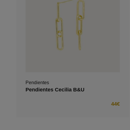
Pendientes
Pendientes Cecilia B&U
44€