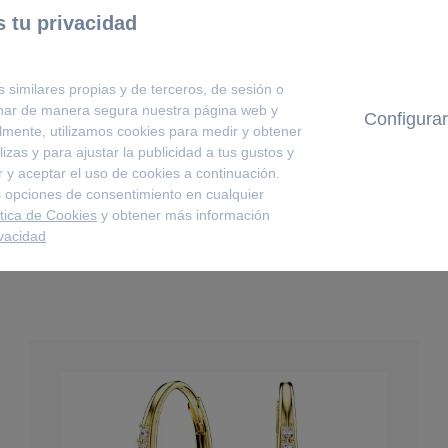
o con cristales en pavé. Incorpora
 tu privacidad
de glamour a los estilismos de día
s similares propias y de terceros, de sesión o
onar de manera segura nuestra página web y
Configurar
lmente, utilizamos cookies para medir y obtener
izas y para ajustar la publicidad a tus gustos y
 y aceptar el uso de cookies a continuación.
COMPLETA TU LOOK
 opciones de consentimiento en cualquier
ítica de Cookies
y obtener más información
ivacidad