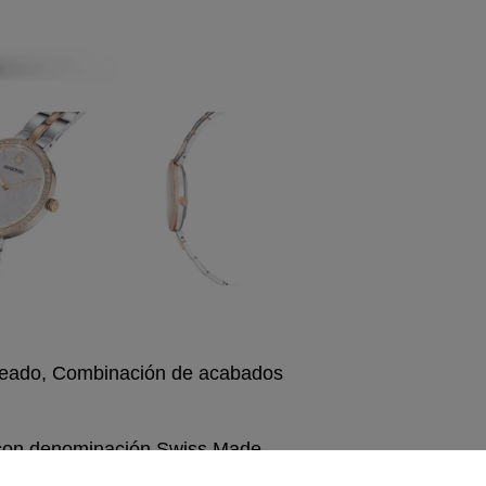
ateado, Combinación de acabados
 con denominación Swiss Made.
ño combina acero inoxidable con