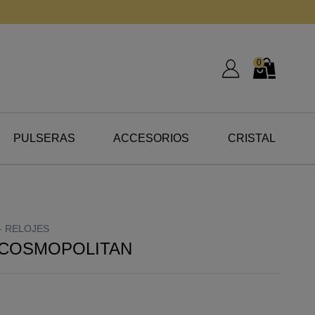
0
Mi Cuenta
Mi Cesta
PULSERAS
ACCESORIOS
CRISTAL
-
RELOJES
 COSMOPOLITAN