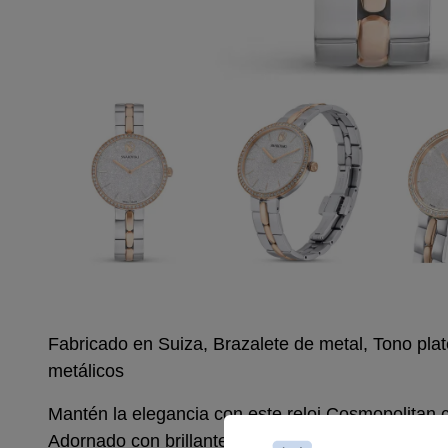
Fabricado en Suiza, Brazalete de metal, Tono pl
metálicos
Mantén la elegancia con este reloj Cosmopolitan
Adornado con brillante pavé en la esfera, el dise