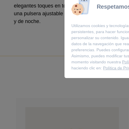
elegantes toques en tono oro rosa y bisel adornad
Respetamos
una pulsera ajustable y aporta un toque adicional 
y de noche.
Utilizamos cookies y tecnología
persistentes, para hacer funci
personalizar su contenido. Igua
datos de la navegación que real
preferencias. Puedes configurar
Asimismo, puedes modificar tus
momento visitando nuestra
Pol
haciendo clic en:
Política de Pr