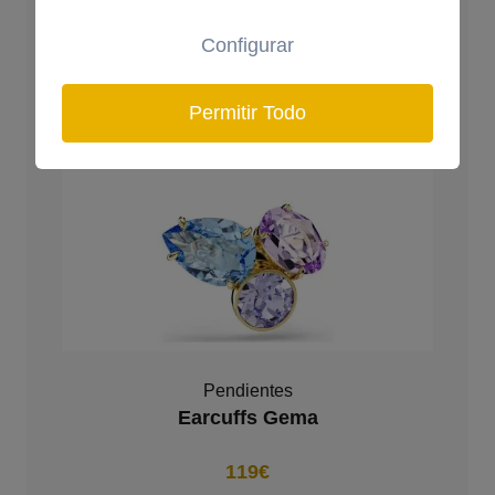
Configurar
Permitir Todo
Pendientes
Earcuffs Gema
119€