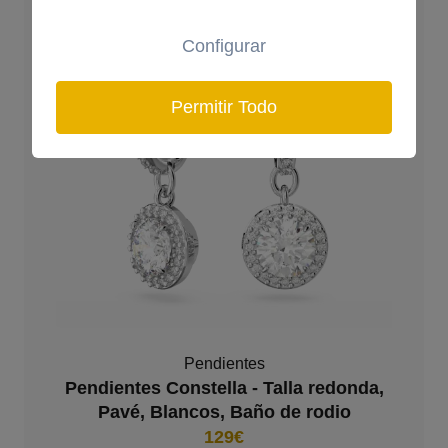
Configurar
Permitir Todo
Pendientes
Pendientes Constella - Talla redonda,
Pavé, Blancos, Baño de rodio
129€