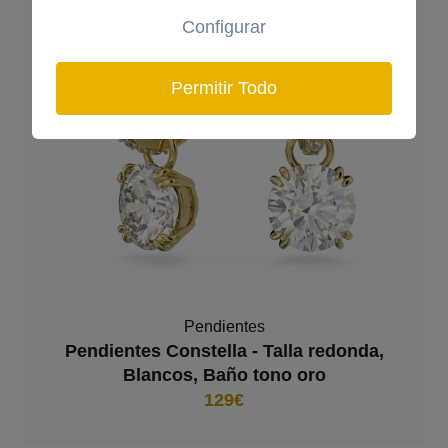
Configurar
Permitir Todo
Pendientes
Pendientes Constella - Talla redonda,
Blancos, Baño tono oro
129€