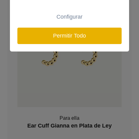
Configurar
Permitir Todo
Para ella
Ear Cuff Gianna en Plata de Ley