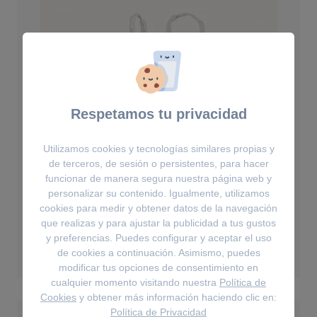
Respetamos tu privacidad
Utilizamos cookies y tecnologías similares propias y
de terceros, de sesión o persistentes, para hacer
funcionar de manera segura nuestra página web y
personalizar su contenido. Igualmente, utilizamos
Pendientes
cookies para medir y obtener datos de la navegación
Pendientes Lock B&U
que realizas y para ajustar la publicidad a tus gustos
y preferencias. Puedes configurar y aceptar el uso
27€
de cookies a continuación. Asimismo, puedes
modificar tus opciones de consentimiento en
cualquier momento visitando nuestra
Política de
Cookies
y obtener más información haciendo clic en:
Política de Privacidad