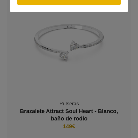
Pulseras
Brazalete Attract Soul Heart - Blanco,
baño de rodio
149€